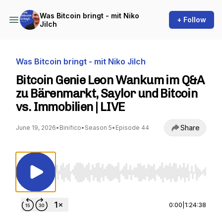
Was Bitcoin bringt - mit Niko
+ Follow
Jilch
Was Bitcoin bringt - mit Niko Jilch
Bitcoin Genie Leon Wankum im Q&A
zu Bärenmarkt, Saylor und Bitcoin
vs. Immobilien | LIVE
Share
June 19, 2026
•
Binifico
•
Season 5
•
Episode 44
Use Left/Right to seek, Home/End to jump to st
0:00
|
1:24:38