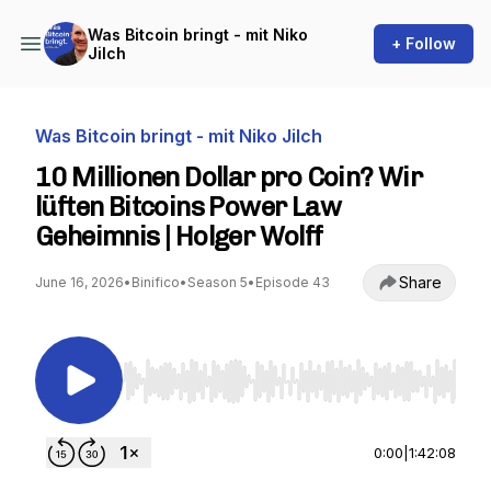
Was Bitcoin bringt - mit Niko
+ Follow
Jilch
Was Bitcoin bringt - mit Niko Jilch
10 Millionen Dollar pro Coin? Wir
lüften Bitcoins Power Law
Geheimnis | Holger Wolff
Share
June 16, 2026
•
Binifico
•
Season 5
•
Episode 43
Use Left/Right to seek, Home/End to jump to st
0:00
|
1:42:08