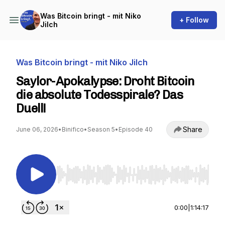
Was Bitcoin bringt - mit Niko
+ Follow
Jilch
Was Bitcoin bringt - mit Niko Jilch
Saylor-Apokalypse: Droht Bitcoin
die absolute Todesspirale? Das
Duell!
Share
June 06, 2026
•
Binifico
•
Season 5
•
Episode 40
Use Left/Right to seek, Home/End to jump to st
0:00
|
1:14:17