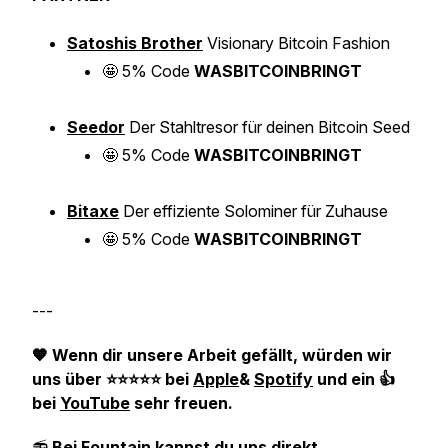
Satoshis Brother
Visionary Bitcoin Fashion
🤩
5% Code
WASBITCOINBRINGT
Seedor
Der Stahltresor für deinen Bitcoin Seed
🤩
5% Code
WASBITCOINBRINGT
Bitaxe
Der effiziente Solominer für Zuhause
🤩
5% Code
WASBITCOINBRINGT
---
🧡 Wenn dir unsere Arbeit gefällt, würden wir
uns über ⭐️️️⭐️⭐️⭐️⭐️ bei
Apple
&
Spotify
und ein 👍
bei
YouTube
sehr freuen.
📻
Bei
Fountain
kannst du uns direkt