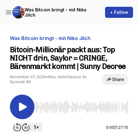
Was Bitcoin bringt - mit Niko
+ Follow
Jilch
Was Bitcoin bringt - mit Niko Jilch
Bitcoin-Millionär packt aus: Top
NICHT drin, Saylor = CRINGE,
Bärenmarkt kommt | Sunny Decree
November 07, 2025
•
Niko Jilch
•
Season 4
•
Share
Episode 88
Use Left/Right to seek, Home/End to jump to st
0:00
|
1:27:15