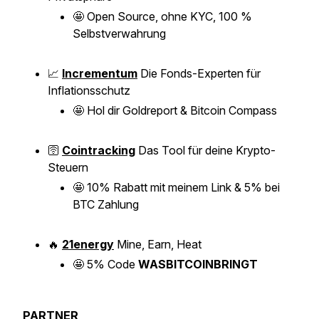
🤩
Open Source, ohne KYC, 100 %
Selbstverwahrung
📈
Incrementum
Die Fonds-Experten für
Inflationsschutz
🤩
Hol dir Goldreport & Bitcoin Compass
🛜
Cointracking
Das Tool für deine Krypto-
Steuern
🤩
10% Rabatt mit meinem Link & 5% bei
BTC Zahlung
🔥
21energy
Mine, Earn, Heat
🤩
5% Code
WASBITCOINBRINGT
PARTNER