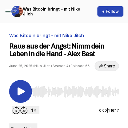
Was Bitcoin bringt - mit Niko
+ Follow
Jilch
Was Bitcoin bringt - mit Niko Jilch
Raus aus der Angst: Nimm dein
Leben in die Hand - Alex Best
Share
June 25, 2025
•
Niko Jilch
•
Season 4
•
Episode 56
Use Left/Right to seek, Home/End to jump to st
0:00
|
1:16:17