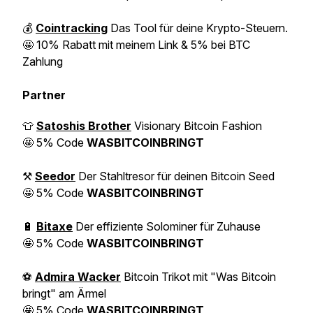
💰
Cointracking
Das Tool für deine Krypto-Steuern.
🤩
10% Rabatt mit meinem Link & 5% bei BTC
Zahlung
Partner
👕
Satoshis Brother
Visionary Bitcoin Fashion
🤩
5% Code
WASBITCOINBRINGT
⚒️
Seedor
Der Stahltresor für deinen Bitcoin Seed
🤩
5% Code
WASBITCOINBRINGT
🔋
Bitaxe
Der effiziente Solominer für Zuhause
🤩
5% Code
WASBITCOINBRINGT
⚽️
Admira Wacker
Bitcoin Trikot mit "Was Bitcoin
bringt" am Ärmel
🤩
5% Code
WASBITCOINBRINGT