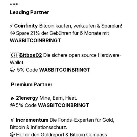
***
Leading Partner
⚡️
Coinfinity
Bitcoin kaufen, verkaufen & Sparplan!
🤩
Spare 21% der Gebühren für 6 Monate mit
WASBITCOINBRINGT
🇨🇭
Bitbox02
Die sichere open source Hardware-
Wallet.
🤩
5% Code
WASBITCOINBRINGT
Premium Partner
🔥
21energy
Mine, Earn, Heat.
🤩
5% Code
WASBITCOINBRINGT
🏅
Incrementum
Die Fonds-Experten für Gold,
Bitcoin & Inflationsschutz.
🤩
Hol dir den Goldreport & Bitcoin Compass